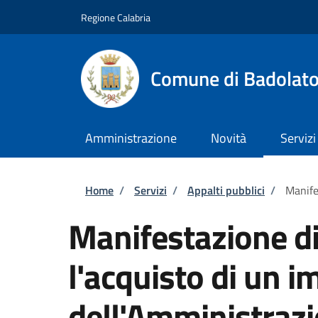
Salta al contenuto principale
Skip to footer content
Regione Calabria
Comune di Badolat
Amministrazione
Novità
Servizi
Briciole di pane
Home
/
Servizi
/
Appalti pubblici
/
Manife
Manifestazione di
l'acquisto di un i
dell'Amministraz