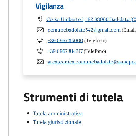
Vigilanza
Corso Umberto I, 192 88060 Badolato (C
comunebadolato542@gmail.com
(Email
+39 0967 85000
(Telefono)
+39 0967 814217
(Telefono)
areatecnica.comunebadolato@asmepec
Strumenti di tutela
Tutela amministrativa
Tutela giurisdizionale