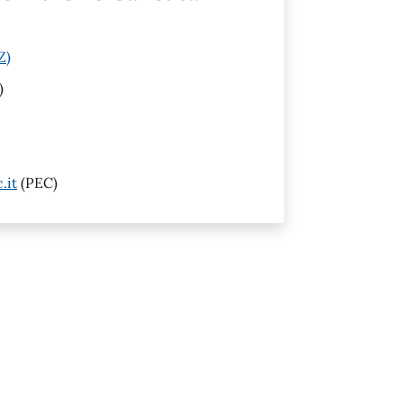
Z)
)
.it
(PEC)