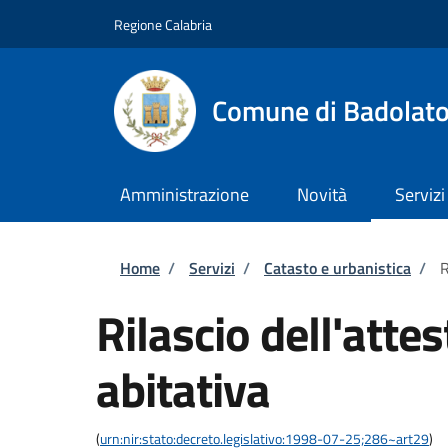
Salta al contenuto principale
Skip to footer content
Regione Calabria
Comune di Badolat
Amministrazione
Novità
Servizi
Briciole di pane
Home
/
Servizi
/
Catasto e urbanistica
/
R
Rilascio dell'atte
abitativa
(
urn:nir:stato:decreto.legislativo:1998-07-25;286~art29
)