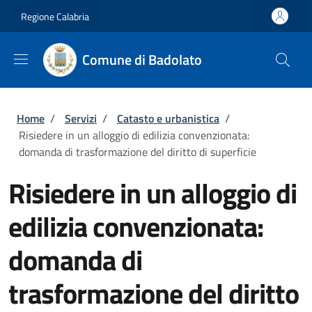
Salta al contenuto principale
Skip to footer content
Regione Calabria
Comune di Badolato
Briciole di pane
Home
/
Servizi
/
Catasto e urbanistica
/
Risiedere in un alloggio di edilizia convenzionata:
domanda di trasformazione del diritto di superficie
Risiedere in un alloggio di
edilizia convenzionata:
domanda di
trasformazione del diritto