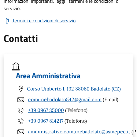
informazioni importanti, leggi i termini e le condizioni di
servizio.
Termini e condizioni di servizio
Contatti
Area Amministrativa
Corso Umberto I, 192 88060 Badolato (CZ)
comunebadolato542@gmail.com
(Email)
+39 0967 85000
(Telefono)
+39 0967 814217
(Telefono)
amministrativo.comunebadolato@asmepec.it
(P