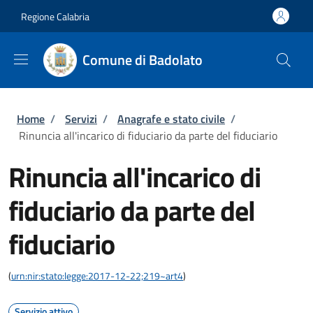
Salta al contenuto principale
Skip to footer content
Regione Calabria
Comune di Badolato
Briciole di pane
Home
/
Servizi
/
Anagrafe e stato civile
/
Rinuncia all'incarico di fiduciario da parte del fiduciario
Rinuncia all'incarico di
fiduciario da parte del
fiduciario
(
urn:nir:stato:legge:2017-12-22;219~art4
)
Servizio attivo