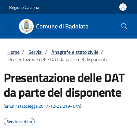
Salta al contenuto principale
Skip to footer content
Regione Calabria
Comune di Badolato
Briciole di pane
Home
/
Servizi
/
Anagrafe e stato civile
/
Presentazione delle DAT da parte del disponente
Presentazione delle DAT
da parte del disponente
(
urn:nir:stato:legge:2017-12-22;219~art4
)
Servizio attivo