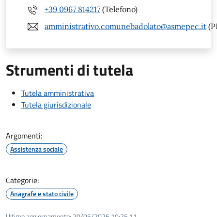
+39 0967 814217
(Telefono)
amministrativo.comunebadolato@asmepec.it
(P
Strumenti di tutela
Tutela amministrativa
Tutela giurisdizionale
Argomenti:
Assistenza sociale
Categorie:
Anagrafe e stato civile
Ultimo aggiornamento:
20/05/2026 10:25.11