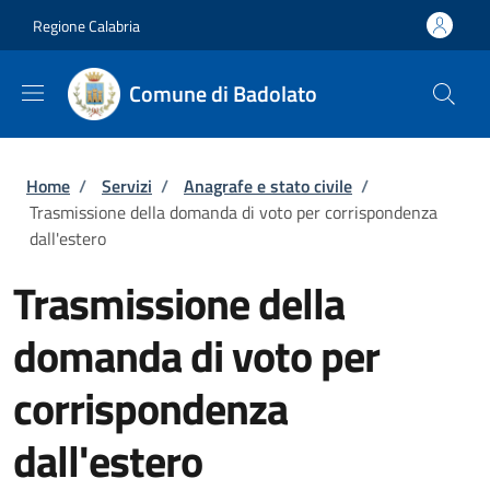
Salta al contenuto principale
Skip to footer content
Regione Calabria
Comune di Badolato
Briciole di pane
Home
/
Servizi
/
Anagrafe e stato civile
/
Trasmissione della domanda di voto per corrispondenza
dall'estero
Trasmissione della
domanda di voto per
corrispondenza
dall'estero