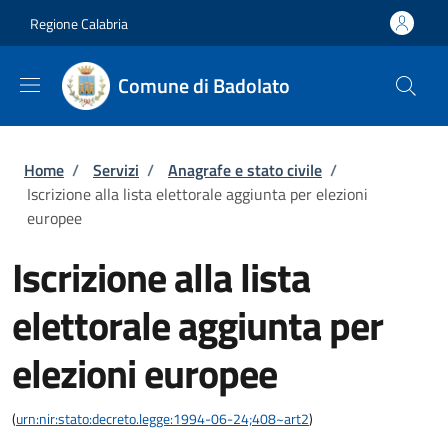
Salta al contenuto principale
Skip to footer content
Regione Calabria
Comune di Badolato
Briciole di pane
Home
/
Servizi
/
Anagrafe e stato civile
/
Iscrizione alla lista elettorale aggiunta per elezioni
europee
Iscrizione alla lista
elettorale aggiunta per
elezioni europee
(
urn:nir:stato:decreto.legge:1994-06-24;408~art2
)