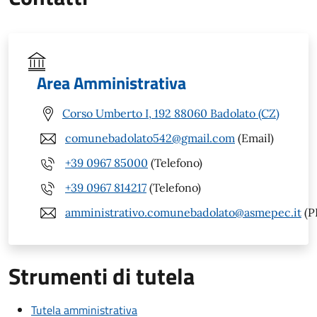
Area Amministrativa
Corso Umberto I, 192 88060 Badolato (CZ)
comunebadolato542@gmail.com
(Email)
+39 0967 85000
(Telefono)
+39 0967 814217
(Telefono)
amministrativo.comunebadolato@asmepec.it
(P
Strumenti di tutela
Tutela amministrativa