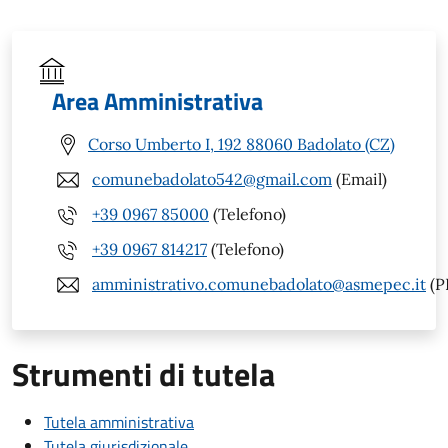
Area Amministrativa
Corso Umberto I, 192 88060 Badolato (CZ)
comunebadolato542@gmail.com
(Email)
+39 0967 85000
(Telefono)
+39 0967 814217
(Telefono)
amministrativo.comunebadolato@asmepec.it
(P
Strumenti di tutela
Tutela amministrativa
Tutela giurisdizionale