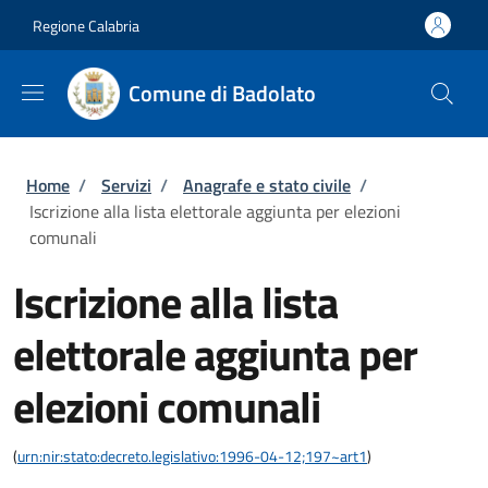
Salta al contenuto principale
Skip to footer content
Regione Calabria
Comune di Badolato
Briciole di pane
Home
/
Servizi
/
Anagrafe e stato civile
/
Iscrizione alla lista elettorale aggiunta per elezioni
comunali
Iscrizione alla lista
elettorale aggiunta per
elezioni comunali
(
urn:nir:stato:decreto.legislativo:1996-04-12;197~art1
)