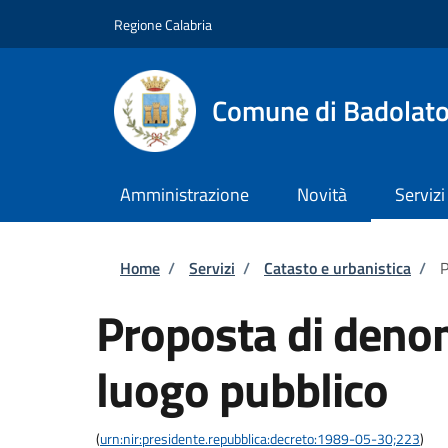
Salta al contenuto principale
Skip to footer content
Regione Calabria
Comune di Badolat
Amministrazione
Novità
Servizi
Briciole di pane
Home
/
Servizi
/
Catasto e urbanistica
/
P
Proposta di deno
luogo pubblico
(
urn:nir:presidente.repubblica:decreto:1989-05-30;223
)