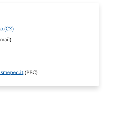
o (CZ)
mail)
smepec.it
(PEC)