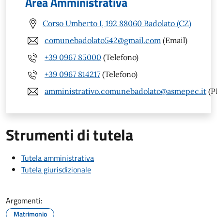
Area Amministrativa
Corso Umberto I, 192 88060 Badolato (CZ)
comunebadolato542@gmail.com
(Email)
+39 0967 85000
(Telefono)
+39 0967 814217
(Telefono)
amministrativo.comunebadolato@asmepec.it
(P
Strumenti di tutela
Tutela amministrativa
Tutela giurisdizionale
Argomenti:
Matrimonio