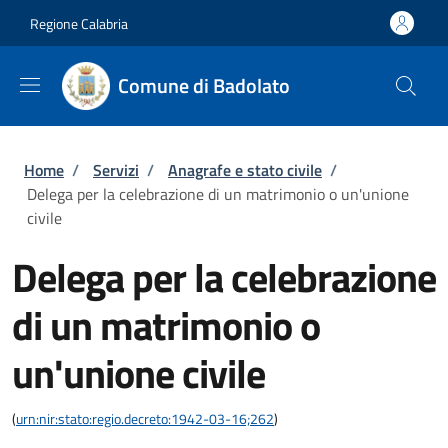
Salta al contenuto principale
Skip to footer content
Regione Calabria
Comune di Badolato
Briciole di pane
Home
/
Servizi
/
Anagrafe e stato civile
/
Delega per la celebrazione di un matrimonio o un'unione
civile
Delega per la celebrazione
di un matrimonio o
un'unione civile
(
urn:nir:stato:regio.decreto:1942-03-16;262
)