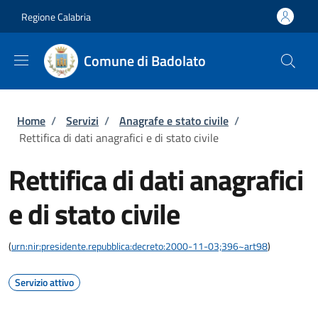
Salta al contenuto principale
Skip to footer content
Regione Calabria
Comune di Badolato
Briciole di pane
Home
/
Servizi
/
Anagrafe e stato civile
/
Rettifica di dati anagrafici e di stato civile
Rettifica di dati anagrafici
e di stato civile
(
urn:nir:presidente.repubblica:decreto:2000-11-03;396~art98
)
Servizio attivo