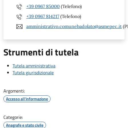
+39 0967 85000
(Telefono)
+39 0967 814217
(Telefono)
amministrativo.comunebadolato@asmepec.it
(P
Strumenti di tutela
Tutela amministrativa
Tutela giurisdizionale
Argomenti:
Accesso all'informazione
Categorie:
Anagrafe e stato civile