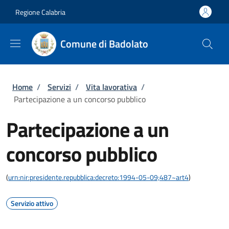
Salta al contenuto principale
Skip to footer content
Regione Calabria
Comune di Badolato
Briciole di pane
Home
/
Servizi
/
Vita lavorativa
/
Partecipazione a un concorso pubblico
Partecipazione a un
concorso pubblico
(
urn:nir:presidente.repubblica:decreto:1994-05-09;487~art4
)
Servizio attivo