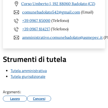
Corso Umberto I, 192 88060 Badolato (CZ)
comunebadolato542@gmail.com
(Email)
+39 0967 85000
(Telefono)
+39 0967 814217
(Telefono)
amministrativo.comunebadolato@asmepec.it
(P
Strumenti di tutela
Tutela amministrativa
Tutela giurisdizionale
Argomenti:
Lavoro
Concorsi