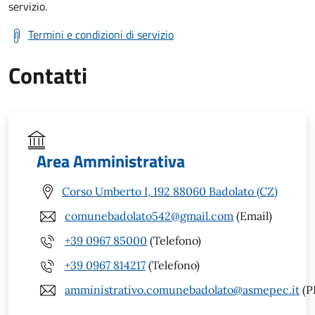
servizio.
Termini e condizioni di servizio
Contatti
Area Amministrativa
Corso Umberto I, 192 88060 Badolato (CZ)
comunebadolato542@gmail.com
(Email)
+39 0967 85000
(Telefono)
+39 0967 814217
(Telefono)
amministrativo.comunebadolato@asmepec.it
(P