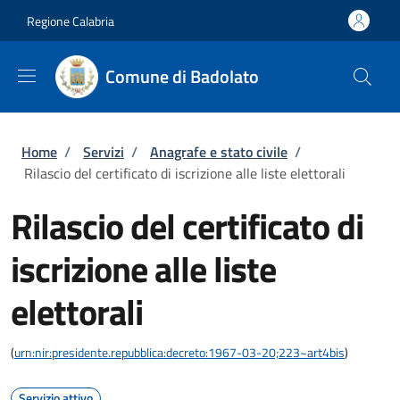
Salta al contenuto principale
Skip to footer content
Regione Calabria
Comune di Badolato
Briciole di pane
Home
/
Servizi
/
Anagrafe e stato civile
/
Rilascio del certificato di iscrizione alle liste elettorali
Rilascio del certificato di
iscrizione alle liste
elettorali
(
urn:nir:presidente.repubblica:decreto:1967-03-20;223~art4bis
)
Servizio attivo