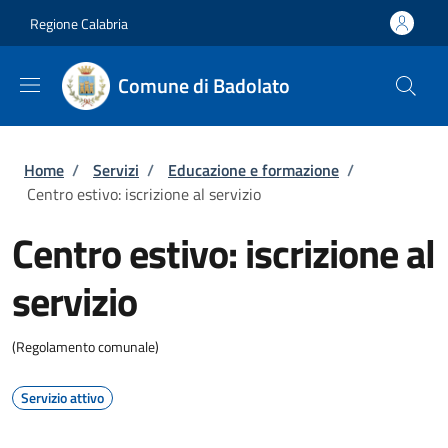
Salta al contenuto principale
Skip to footer content
Regione Calabria
Comune di Badolato
Briciole di pane
Home
/
Servizi
/
Educazione e formazione
/
Centro estivo: iscrizione al servizio
Centro estivo: iscrizione al
servizio
(Regolamento comunale)
Servizio attivo