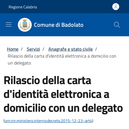
Salta al contenuto principale
Skip to footer content
Regione Calabria
Comune di Badolato
Briciole di pane
Home
/
Servizi
/
Anagrafe e stato civile
/
Rilascio della carta d'identità elettronica a domicilio con
un delegato
Rilascio della carta
d'identità elettronica a
domicilio con un delegato
(
urn:nir:ministero.interno:decreto:2015-12-23~art4
)