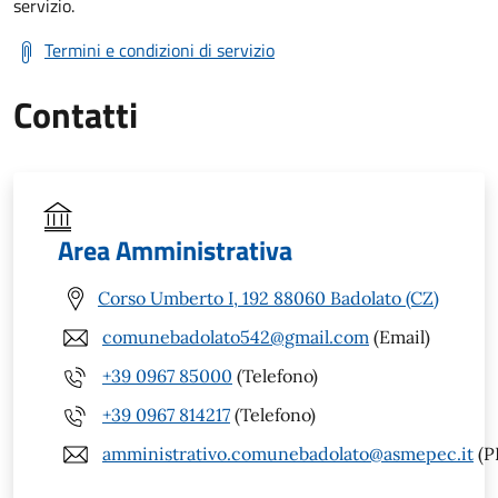
servizio.
Termini e condizioni di servizio
Contatti
Area Amministrativa
Corso Umberto I, 192 88060 Badolato (CZ)
comunebadolato542@gmail.com
(Email)
+39 0967 85000
(Telefono)
+39 0967 814217
(Telefono)
amministrativo.comunebadolato@asmepec.it
(P