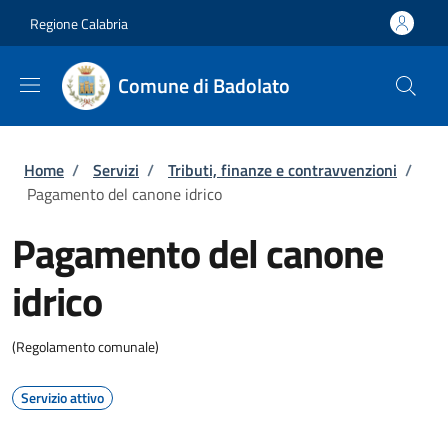
Salta al contenuto principale
Skip to footer content
Regione Calabria
Comune di Badolato
Briciole di pane
Home
/
Servizi
/
Tributi, finanze e contravvenzioni
/
Pagamento del canone idrico
Pagamento del canone
idrico
(Regolamento comunale)
Servizio attivo