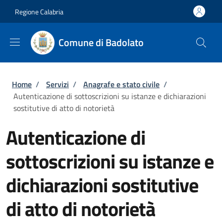
Salta al contenuto principale
Skip to footer content
Regione Calabria
Comune di Badolato
Briciole di pane
Home
/
Servizi
/
Anagrafe e stato civile
/
Autenticazione di sottoscrizioni su istanze e dichiarazioni
sostitutive di atto di notorietà
Autenticazione di
sottoscrizioni su istanze e
dichiarazioni sostitutive
di atto di notorietà