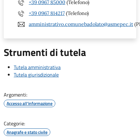
+39 0967 85000
(Telefono)
+39 0967 814217
(Telefono)
amministrativo.comunebadolato@asmepec.it
(P
Strumenti di tutela
Tutela amministrativa
Tutela giurisdizionale
Argomenti:
Accesso all'informazione
Categorie:
Anagrafe e stato civile