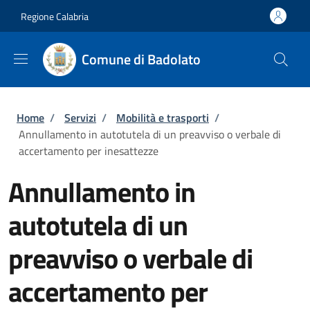
Salta al contenuto principale
Skip to footer content
Regione Calabria
Comune di Badolato
Briciole di pane
Home
/
Servizi
/
Mobilità e trasporti
/
Annullamento in autotutela di un preavviso o verbale di
accertamento per inesattezze
Annullamento in
autotutela di un
preavviso o verbale di
accertamento per