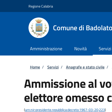
Salta al contenuto principale
Skip to footer content
Regione Calabria
Comune di Badolat
Amministrazione
Novità
Servizi
Briciole di pane
Home
/
Servizi
/
Anagrafe e stato civile
/
Ammissione al vot
elettore omesso c
(
urn:nir:presidente.repubblica:decreto:1967-03-20;223
)