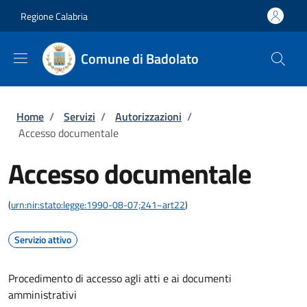
Salta al contenuto principale
Skip to footer content
Regione Calabria
Comune di Badolato
Briciole di pane
Home
/
Servizi
/
Autorizzazioni
/
Accesso documentale
Accesso documentale
(
urn:nir:stato:legge:1990-08-07;241~art22
)
Servizio attivo
Procedimento di accesso agli atti e ai documenti
amministrativi