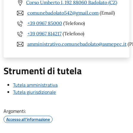
Corso Umberto I, 192 88060 Badolato (CZ)
comunebadolato542@gmail.com
(Email)
+39 0967 85000
(Telefono)
+39 0967 814217
(Telefono)
amministrativo.comunebadolato@asmepec.it
(P
Strumenti di tutela
Tutela amministrativa
Tutela giurisdizionale
Argomenti:
Accesso all'informazione