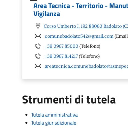
Area Tecnica - Territorio - Manu
Vigilanza
Corso Umberto I, 192 88060 Badolato (C
comunebadolato542@gmail.com
(Email
+39 0967 85000
(Telefono)
+39 0967 814217
(Telefono)
areatecnica.comunebadolato@asmepec
Strumenti di tutela
Tutela amministrativa
Tutela giurisdizionale