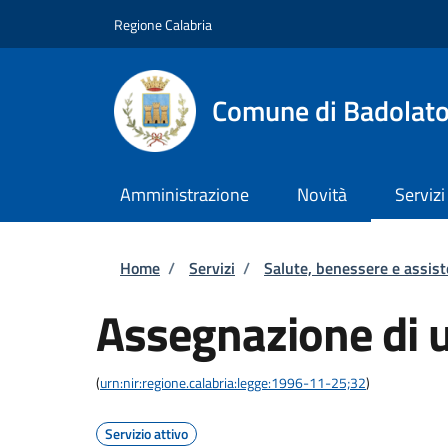
Salta al contenuto principale
Skip to footer content
Regione Calabria
Comune di Badolat
Amministrazione
Novità
Servizi
Briciole di pane
Home
/
Servizi
/
Salute, benessere e assis
Assegnazione di u
(
urn:nir:regione.calabria:legge:1996-11-25;32
)
Servizio attivo