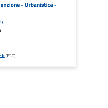
tenzione - Urbanistica -
Z)
)
.it
(PEC)