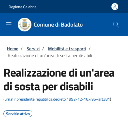
Salta al contenuto principale
Skip to footer content
Regione Calabria
Comune di Badolato
Briciole di pane
Home
/
Servizi
/
Mobilità e trasporti
/
Realizzazione di un'area di sosta per disabili
Realizzazione di un'area
di sosta per disabili
(
urn:nir:presidente.repubblica:decreto:1992-12-16;495~art381
)
Servizio attivo