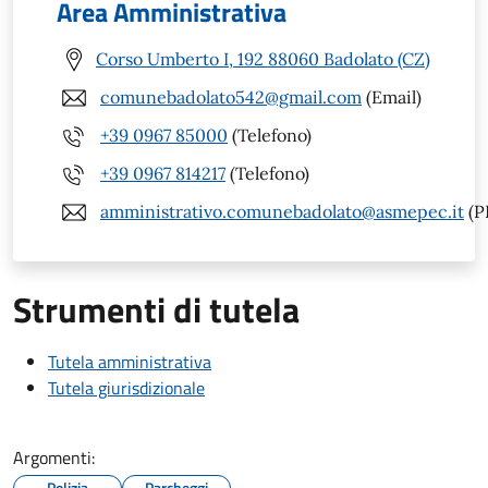
Area Amministrativa
Corso Umberto I, 192 88060 Badolato (CZ)
comunebadolato542@gmail.com
(Email)
+39 0967 85000
(Telefono)
+39 0967 814217
(Telefono)
amministrativo.comunebadolato@asmepec.it
(P
Strumenti di tutela
Tutela amministrativa
Tutela giurisdizionale
Argomenti:
Polizia
Parcheggi