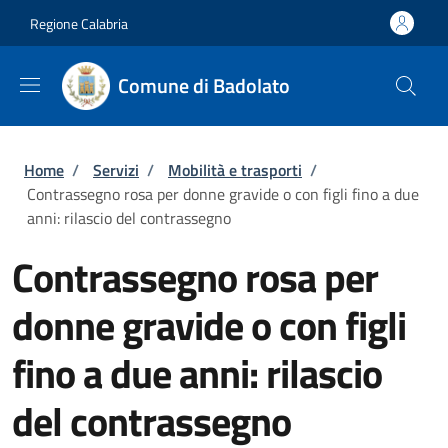
Salta al contenuto principale
Skip to footer content
Regione Calabria
Comune di Badolato
Briciole di pane
Home
/
Servizi
/
Mobilità e trasporti
/
Contrassegno rosa per donne gravide o con figli fino a due
anni: rilascio del contrassegno
Contrassegno rosa per
donne gravide o con figli
fino a due anni: rilascio
del contrassegno