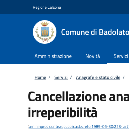
Salta al contenuto principale
Skip to footer content
Regione Calabria
Comune di Badolat
Amministrazione
Novità
Servizi
Briciole di pane
Home
/
Servizi
/
Anagrafe e stato civile
/
Cancellazione ana
irreperibilità
(
urn:nir:presidente.repubblica:decreto:1989-05-30;223~ar