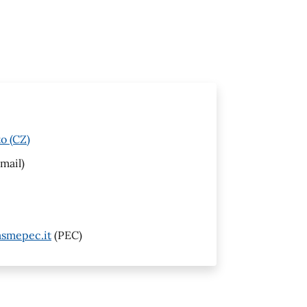
o (CZ)
mail)
smepec.it
(PEC)