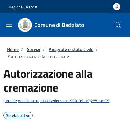
Salta al contenuto principale
Skip to footer content
Regione Calabria
Comune di Badolato
Briciole di pane
Home
/
Servizi
/
Anagrafe e stato civile
/
Autorizzazione alla cremazione
Autorizzazione alla
cremazione
(
urn:nir:presidente.repubblica:decreto:1990-09-10;285~art79
)
Servizio attivo