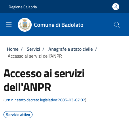
Salta al contenuto principale
Skip to footer content
Regione Calabria
Comune di Badolato
Briciole di pane
Home
/
Servizi
/
Anagrafe e stato civile
/
Accesso ai servizi dell'ANPR
Accesso ai servizi
dell'ANPR
(
urn:nir:stato:decreto.legislativo:2005-03-07;82
)
Servizio attivo