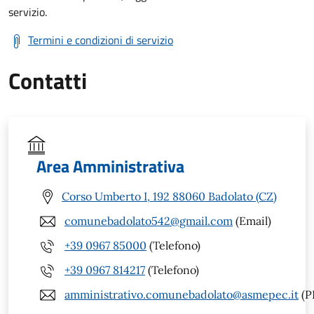
servizio.
Termini e condizioni di servizio
Contatti
Area Amministrativa
Corso Umberto I, 192 88060 Badolato (CZ)
comunebadolato542@gmail.com
(Email)
+39 0967 85000
(Telefono)
+39 0967 814217
(Telefono)
amministrativo.comunebadolato@asmepec.it
(P