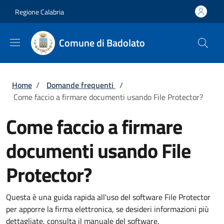
Salta al contenuto principale
Skip to footer content
Regione Calabria
Comune di Badolato
Briciole di pane
Home
/
Domande frequenti
/
Come faccio a firmare documenti usando File Protector?
Come faccio a firmare
documenti usando File
Protector?
Questa è una guida rapida all'uso del software File Protector
per apporre la firma elettronica, se desideri informazioni più
dettagliate, consulta il manuale del software.