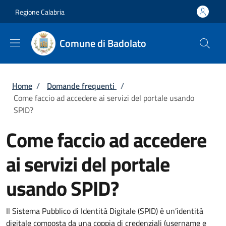
Salta al contenuto principale
Skip to footer content
Regione Calabria
Comune di Badolato
Briciole di pane
Home
/
Domande frequenti
/
Come faccio ad accedere ai servizi del portale usando
SPID?
Come faccio ad accedere
ai servizi del portale
usando SPID?
Il Sistema Pubblico di Identità Digitale (SPID) è un’identità
digitale composta da una coppia di credenziali (username e