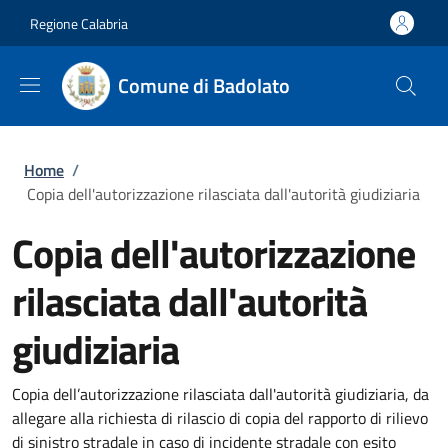
Salta al contenuto principale
Skip to footer content
Regione Calabria
Comune di Badolato
Briciole di pane
Home
/
Copia dell'autorizzazione rilasciata dall'autorità giudiziaria
Copia dell'autorizzazione
rilasciata dall'autorità
giudiziaria
Copia dell’autorizzazione rilasciata dall'autorità giudiziaria, da
allegare alla richiesta di rilascio di copia del rapporto di rilievo
di sinistro stradale in caso di incidente stradale con esito