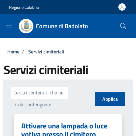
Salta al contenuto principale
Skip to footer content
Regione Calabria
Comune di Badolato
Briciole di pane
Home
/
Servizi cimiteriali
Servizi cimiteriali
Cerca i contenuti che nel
titolo contengono:
Attivare una lampada o luce
votiva presso il cimitero