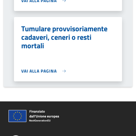
VAI ALLA PAGINA
Tumulare provvisoriamente
cadaveri, ceneri o resti
mortali
VAI ALLA PAGINA