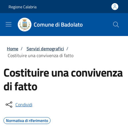
Salta al contenuto principale
Skip to footer content
Regione Calabria
Comune di Badolato
Briciole di pane
Home
/
Servizi demografici
/
Costituire una convivenza di fatto
Costituire una convivenza
di fatto
Condividi
Normativa di riferimento