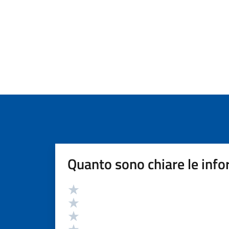
Quanto sono chiare le info
Valutazione
Valuta 5 stelle su 5
Valuta 4 stelle su 5
Valuta 3 stelle su 5
Valuta 2 stelle su 5