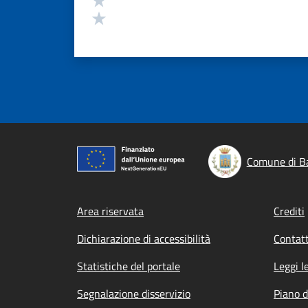
Valuta 1 stelle su 5
Comune di B
Footer menu
Area riservata
Crediti
Dichiarazione di accessibilità
Contatt
Statistiche del portale
Leggi l
Segnalazione disservizio
Piano d