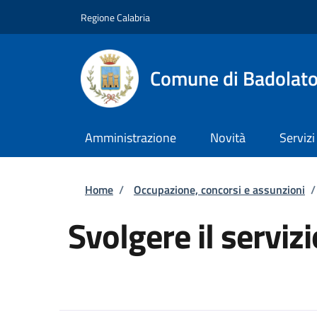
Salta al contenuto principale
Skip to footer content
Regione Calabria
Comune di Badolat
Amministrazione
Novità
Servizi
Briciole di pane
Home
/
Occupazione, concorsi e assunzioni
/
Svolgere il servizi