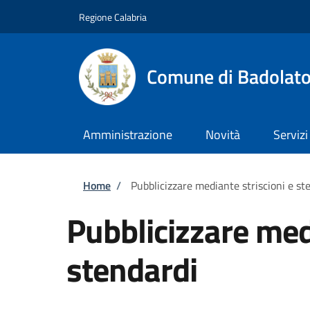
Salta al contenuto principale
Skip to footer content
Regione Calabria
Comune di Badolat
Amministrazione
Novità
Servizi
Briciole di pane
Home
/
Pubblicizzare mediante striscioni e st
Pubblicizzare medi
stendardi