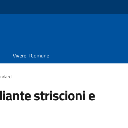
o
Vivere il Comune
endardi
ante striscioni e