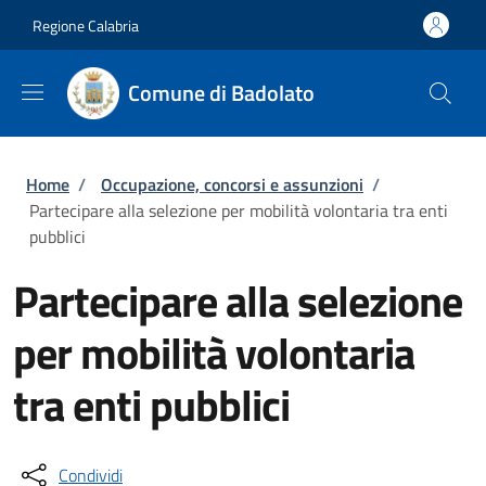
Salta al contenuto principale
Skip to footer content
Regione Calabria
Comune di Badolato
Briciole di pane
Home
/
Occupazione, concorsi e assunzioni
/
Partecipare alla selezione per mobilità volontaria tra enti
pubblici
Partecipare alla selezione
per mobilità volontaria
tra enti pubblici
Condividi