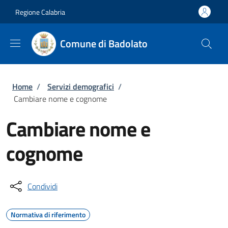
Salta al contenuto principale
Skip to footer content
Regione Calabria
Comune di Badolato
Briciole di pane
Home
/
Servizi demografici
/
Cambiare nome e cognome
Cambiare nome e
cognome
Condividi
Normativa di riferimento