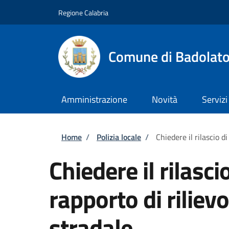
Salta al contenuto principale
Skip to footer content
Regione Calabria
Comune di Badolat
Amministrazione
Novità
Servizi
Briciole di pane
Home
/
Polizia locale
/
Chiedere il rilascio d
Chiedere il rilasci
rapporto di riliev
stradale