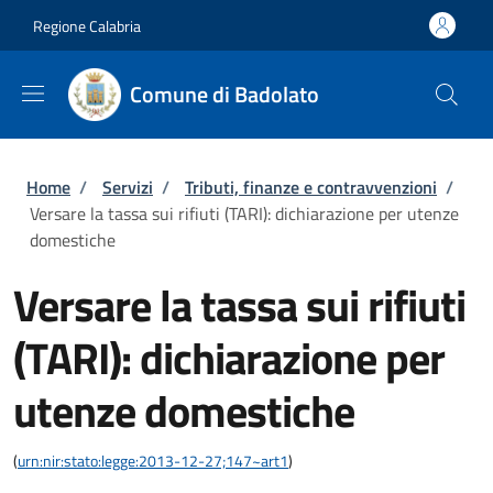
Salta al contenuto principale
Skip to footer content
Regione Calabria
Comune di Badolato
Briciole di pane
Home
/
Servizi
/
Tributi, finanze e contravvenzioni
/
Versare la tassa sui rifiuti (TARI): dichiarazione per utenze
domestiche
Versare la tassa sui rifiuti
(TARI): dichiarazione per
utenze domestiche
(
urn:nir:stato:legge:2013-12-27;147~art1
)