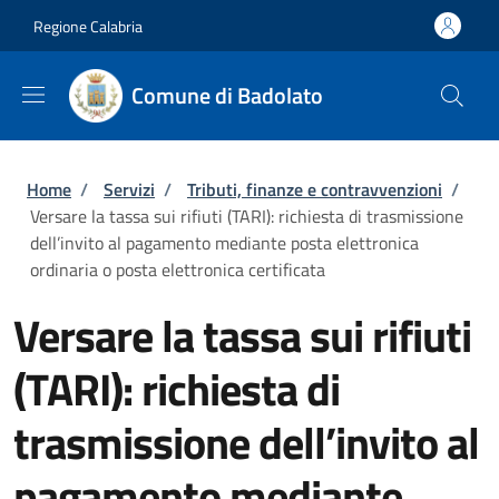
Salta al contenuto principale
Skip to footer content
Regione Calabria
Comune di Badolato
Briciole di pane
Home
/
Servizi
/
Tributi, finanze e contravvenzioni
/
Versare la tassa sui rifiuti (TARI): richiesta di trasmissione
dell’invito al pagamento mediante posta elettronica
ordinaria o posta elettronica certificata
Versare la tassa sui rifiuti
(TARI): richiesta di
trasmissione dell’invito al
pagamento mediante