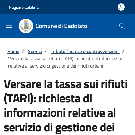
Salta al contenuto principale
Skip to footer content
Regione Calabria
Comune di Badolato
Briciole di pane
Home
/
Servizi
/
Tributi, finanze e contravvenzioni
/
Versare la tassa sui rifiuti (TARI): richiesta di informazioni
relative al servizio di gestione dei rifiuti urbani
Versare la tassa sui rifiuti
(TARI): richiesta di
informazioni relative al
servizio di gestione dei