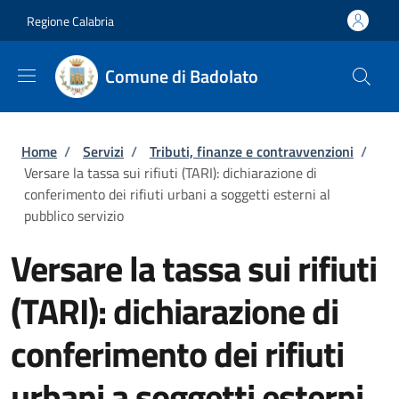
Salta al contenuto principale
Skip to footer content
Regione Calabria
Comune di Badolato
Briciole di pane
Home
/
Servizi
/
Tributi, finanze e contravvenzioni
/
Versare la tassa sui rifiuti (TARI): dichiarazione di
conferimento dei rifiuti urbani a soggetti esterni al
pubblico servizio
Versare la tassa sui rifiuti
(TARI): dichiarazione di
conferimento dei rifiuti
urbani a soggetti esterni