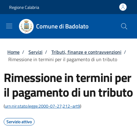
Salta al contenuto principale
Skip to footer content
Regione Calabria
Comune di Badolato
Briciole di pane
Home
/
Servizi
/
Tributi, finanze e contravvenzioni
/
Rimessione in termini per il pagamento di un tributo
Rimessione in termini per
il pagamento di un tributo
(
urn:nir:stato:legge:2000-07-27;212~art9
)
Servizio attivo