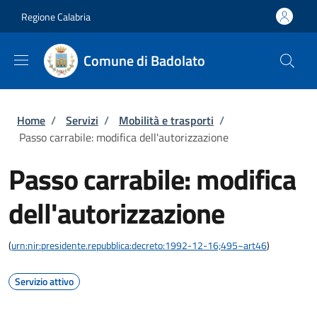
Salta al contenuto principale
Skip to footer content
Regione Calabria
Comune di Badolato
Briciole di pane
Home
/
Servizi
/
Mobilità e trasporti
/
Passo carrabile: modifica dell'autorizzazione
Passo carrabile: modifica
dell'autorizzazione
(
urn:nir:presidente.repubblica:decreto:1992-12-16;495~art46
)
Servizio attivo