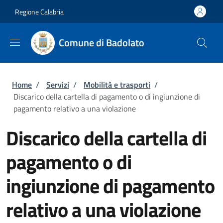
Salta al contenuto principale
Skip to footer content
Regione Calabria
Comune di Badolato
Briciole di pane
Home
/
Servizi
/
Mobilità e trasporti
/
Discarico della cartella di pagamento o di ingiunzione di
pagamento relativo a una violazione
Discarico della cartella di
pagamento o di
ingiunzione di pagamento
relativo a una violazione