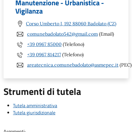
Manutenzione - Urbanistica -
Vigilanza
Corso Umberto I, 192 88060 Badolato (CZ)
comunebadolato542@gmail.com
(Email)
+39 0967 85000
(Telefono)
+39 0967 814217
(Telefono)
areatecnica.comunebadolato@asmepec.it
(PEC)
Strumenti di tutela
Tutela amministrativa
Tutela giurisdizionale
Argomenti: