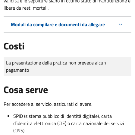
validità e le sepolture siano in ottimo stato di manutenzione e
libere da resti mortali.
Moduli da compilare e documenti da allegare
Costi
Tipo di pagamento
Importo
La presentazione della pratica non prevede alcun
pagamento
Cosa serve
Per accedere al servizio, assicurati di avere:
SPID (sistema pubblico di identità digitale), carta
d’identità elettronica (CIE) o carta nazionale dei servizi
(CNS)