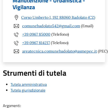
Manutenzione - Urbanistica -
Vigilanza
Corso Umberto I, 192 88060 Badolato (CZ)
comunebadolato542@gmail.com
(Email)
+39 0967 85000
(Telefono)
+39 0967 814217
(Telefono)
areatecnica.comunebadolato@asmepec.it
(PEC)
Strumenti di tutela
Tutela amministrativa
Tutela giurisdizionale
Argomenti: