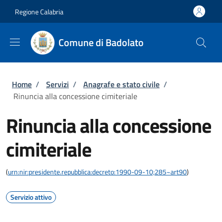
Salta al contenuto principale
Skip to footer content
Regione Calabria
Comune di Badolato
Briciole di pane
Home
/
Servizi
/
Anagrafe e stato civile
/
Rinuncia alla concessione cimiteriale
Rinuncia alla concessione
cimiteriale
(
urn:nir:presidente.repubblica:decreto:1990-09-10;285~art90
)
Servizio attivo