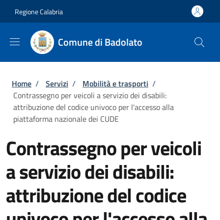
Salta al contenuto principale
Skip to footer content
Regione Calabria
Comune di Badolato
Briciole di pane
Home
/
Servizi
/
Mobilità e trasporti
/
Contrassegno per veicoli a servizio dei disabili:
attribuzione del codice univoco per l'accesso alla
piattaforma nazionale dei CUDE
Contrassegno per veicoli
a servizio dei disabili:
attribuzione del codice
univoco per l'accesso alla