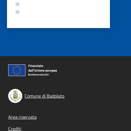
Valuta 2 stelle su 5
Valuta 1 stelle su 5
Comune di Badolato
Footer menu
Area riservata
Crediti