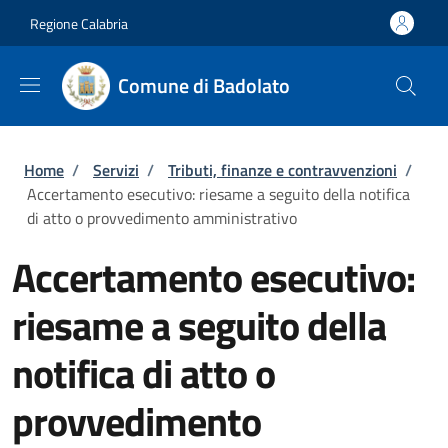
Salta al contenuto principale
Skip to footer content
Regione Calabria
Comune di Badolato
Briciole di pane
Home
/
Servizi
/
Tributi, finanze e contravvenzioni
/
Accertamento esecutivo: riesame a seguito della notifica
di atto o provvedimento amministrativo
Accertamento esecutivo:
riesame a seguito della
notifica di atto o
provvedimento