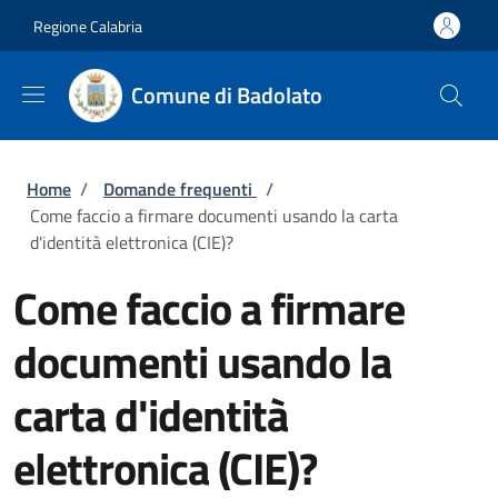
Salta al contenuto principale
Skip to footer content
Regione Calabria
Comune di Badolato
Briciole di pane
Home
/
Domande frequenti
/
Come faccio a firmare documenti usando la carta
d'identità elettronica (CIE)?
Come faccio a firmare
documenti usando la
carta d'identità
elettronica (CIE)?